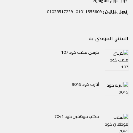
بجوار سوق السيراميك
إتصل بنا الان :
01011555609 -01028517239
المنتج الموصى به
كرسي مكتب كود 107
أنتريه كود 9045
مكتب موظفين كود 7041