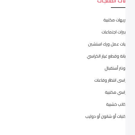
فئات المنتجات
انتريهات مكتبية
ترابيزات اجتماعات
خليات عمل ورك استشين
صيانة وقطع غيار الكراسي
كاونتر أستقبال
كراسى انتظار وقاعات
كراسي مكتبية
مكاتب خشبية
مكتبات أو شانون أو دوليب