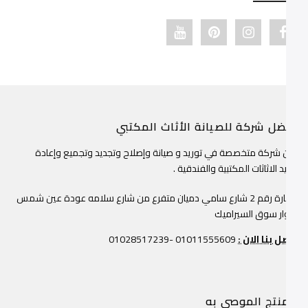
Youtube link
Pinterest link
Instagram link
Facebook link
فضل شركة للصيانة الأثاث المكتبي
حن شركة متخصصة في توريد و صيانة وإصلاح وتجديد وتجميع وإعادة
نجيد الاثاثات المكتبية والفندقية .
عمارة رقم 2 شارع سامي دميان متفرع من شارع سلامه عودة عين شمس
جوار سوق السيراميك
تصل بنا الان :
01011555609 -01028517239
لمنتج الموصى به