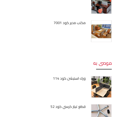
مكتب مدير كود 7001
موصى به
ورك استيشن كود 114
قطع غيار كرسي كود 52