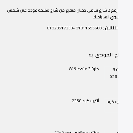
عمارة رقم 2 شارع سامي دميان متفرع من شارع سلامه عودة عين شمس
وار سوق السيراميك
صل بنا الان :
01011555609 -01028517239
منتج الموصى به
كنبة 3 مقعد 819
أنتريه كود 2358
مكتب موظفين كود 7040