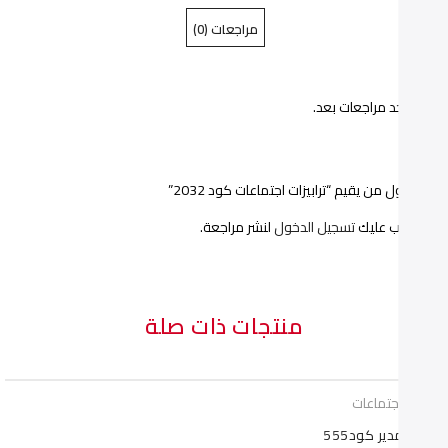
مراجعات (0)
كود
كود
2032"
2032"
ا توجد مراجعات بعد.
on
on
Pinterest
Facebook
ن أول من يقيم “ترابيزات اجتماعات كود 2032”
يجب عليك
تسجيل الدخول
لنشر مراجعة.
منتجات ذات صلة
يزات اجتماعات
 مدير كود555