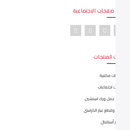
دينا صفحات الاجتماعية
Youtube link
Pinterest link
Instagram link
Facebook link
ئات المنتجات
نتريهات مكتبية
رابيزات اجتماعات
ليات عمل ورك استشين
يانة وقطع غيار الكراسي
اونتر أستقبال