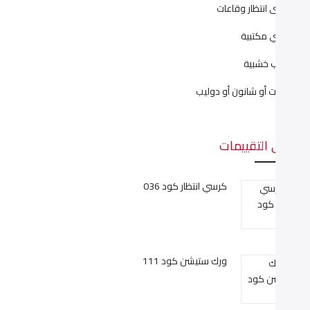
راسى انتظار وقاعات
راسي مكتبية
كاتب خشبية
كتبات أو شانون أو دوليب
على التقييمات
كرسي انتظار كود 036
ورك ستيشن كود 111