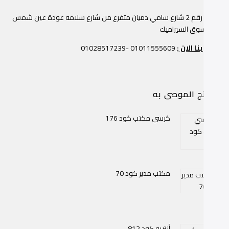
عمارة رقم 2 شارع سامي دميان متفرع من شارع سلامه عودة عين شمس
وار سوق السيراميك
صل بنا الان :
01011555609 -01028517239
منتج الموصى به
كرسي مكتب كود 176
مكتب مدير كود 70
أنتريه كود 812