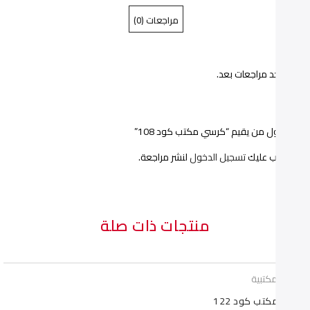
مراجعات (0)
كود
كود
108"
108"
ا توجد مراجعات بعد.
on
on
Pinterest
Facebook
ن أول من يقيم “كرسي مكتب كود 108”
يجب عليك
تسجيل الدخول
لنشر مراجعة.
منتجات ذات صلة
سي مكتبية
 مكتب كود 122