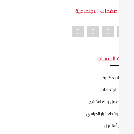
دينا صفحات الاجتماعية
Youtube link
Pinterest link
Instagram link
Facebook link
ئات المنتجات
نتريهات مكتبية
رابيزات اجتماعات
ليات عمل ورك استشين
يانة وقطع غيار الكراسي
اونتر أستقبال