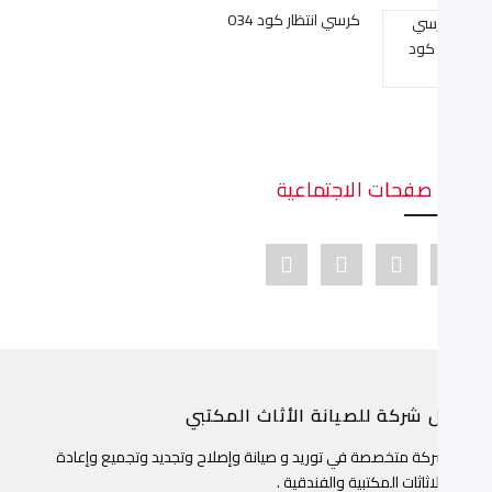
كرسي انتظار كود 034
دينا صفحات الاجتماعية
Youtube link
Pinterest link
Instagram link
Facebook link
ضل شركة للصيانة الأثاث المكتبي
ن شركة متخصصة في توريد و صيانة وإصلاح وتجديد وتجميع وإعادة
جيد الاثاثات المكتبية والفندقية .