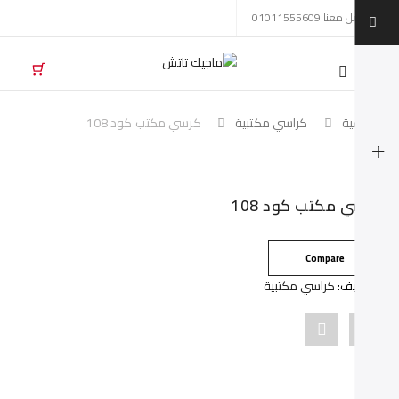
تواصل معنا 01011555609
Mobil
navigatio
لرئيسية
كراسي مكتبية
كرسي مكتب كود 108
Skip to conten
رسي مكتب كود 108
Compare
لتصنيف:
كراسي مكتبية
Pin
Share
"كرسي
"كرسي
مكتب
مكتب