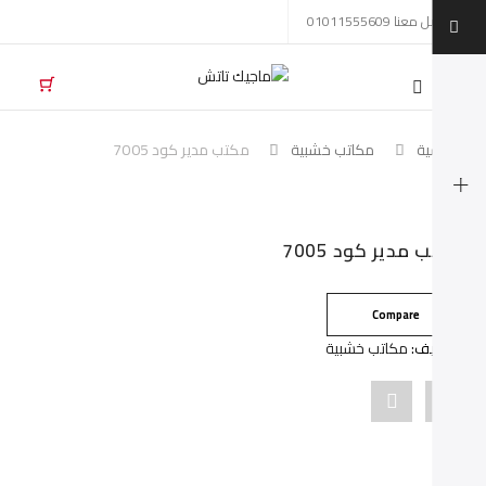
تواصل معنا 01011555609
Mobil
navigatio
لرئيسية
مكاتب خشبية
مكتب مدير كود 7005
Skip to conten
كتب مدير كود 7005
Compare
لتصنيف:
مكاتب خشبية
Pin
Share
"مكتب
"مكتب
مدير
مدير