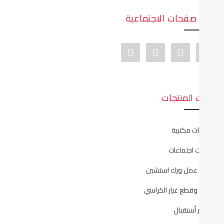
دينا صفحات الاجتماعية
Youtube link
Pinterest link
Instagram link
Facebook link
ئات المنتجات
نتريهات مكتبية
رابيزات اجتماعات
ليات عمل ورك استشين
يانة وقطع غيار الكراسي
اونتر أستقبال