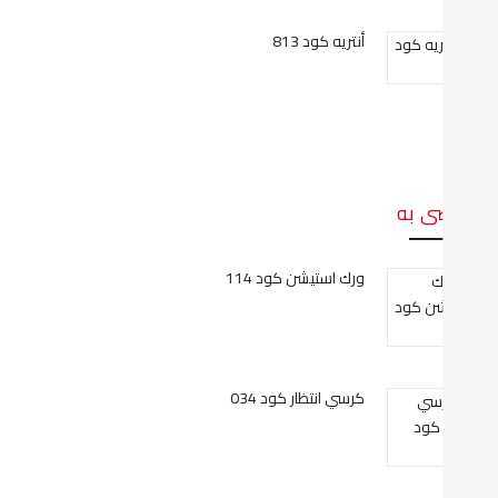
أنتريه كود 813
وصى به
ورك استيشن كود 114
كرسي انتظار كود 034