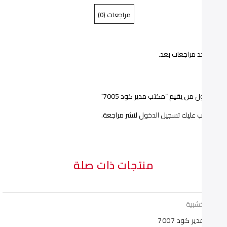
مراجعات (0)
كود
كود
7005"
7005"
ا توجد مراجعات بعد.
on
on
Pinterest
Facebook
ن أول من يقيم “مكتب مدير كود 7005”
يجب عليك
تسجيل الدخول
لنشر مراجعة.
منتجات ذات صلة
تب خشبية
 مدير كود 7007