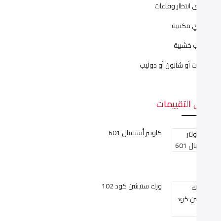
راسى انتظار وقاعات
راسي مكتبية
كاتب خشبية
كتبات أو شانون أو دوليب
على التقييمات
كاونتر أستقبال 601
ورك ستيشن كود 102