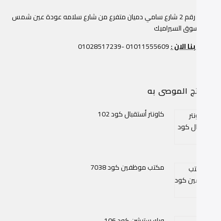
عمارة رقم 2 شارع سامي دميان متفرع من شارع سلامه عودة عين شمس
وار سوق السيراميك
صل بنا الان :
01011555609 -01028517239
منتج الموصى به
كاونتر أستقبال كود 102
مكتب موظفين كود 7038
ورك ستيشن كود 106