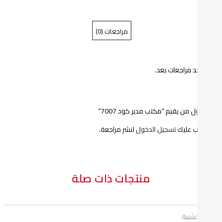
مدير
مدير
مراجعات (0)
كود
كود
7007"
7007"
ا توجد مراجعات بعد.
on
on
Pinterest
Facebook
ن أول من يقيم “مكتب مدير كود 7007”
يجب عليك
تسجيل الدخول
لنشر مراجعة.
منتجات ذات صلة
تب خشبية