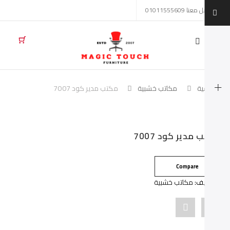
تواصل معنا 01011555609
Mobil
navigatio
لرئيسية
مكاتب خشبية
مكتب مدير كود 7007
Skip to conten
كتب مدير كود 7007
Compare
لتصنيف:
مكاتب خشبية
Pin
Share
"مكتب
"مكتب