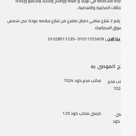
ن شركة متخصصة في توريد و صيانة وإصلاح وتجديد وتجميع وإعادة
جيد الاثاثات المكتبية والفندقية .
عمارة رقم 2 شارع سامي دميان متفرع من شارع سلامه عودة عين شمس
وار سوق السيراميك
صل بنا الان :
01011555609 -01028517239
منتج الموصى به
مكتب مدير كود 7024
كرسي مكتب كود 129