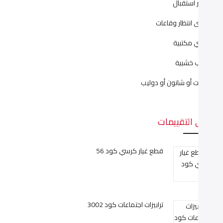
اونتر أستقبال
راسى انتظار وقاعات
راسي مكتبية
كاتب خشبية
كتبات أو شانون أو دوليب
على التقييمات
قطع غيار كرسي كود 56
ترابيزات اجتماعات كود 3002