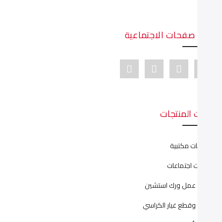
دينا صفحات الاجتماعية
Youtube link
Pinterest link
Instagram link
Facebook link
ئات المنتجات
نتريهات مكتبية
رابيزات اجتماعات
ليات عمل ورك استشين
يانة وقطع غيار الكراسي