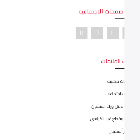
دينا صفحات الاجتماعية
Youtube link
Pinterest link
Instagram link
Facebook link
ئات المنتجات
نتريهات مكتبية
رابيزات اجتماعات
ليات عمل ورك استشين
يانة وقطع غيار الكراسي
اونتر أستقبال