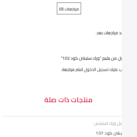
مراجعات (0)
كود
كود
102"
102"
ا توجد مراجعات بعد.
on
on
Pinterest
Facebook
ن أول من يقيم “ورك ستيشن كود 102”
يجب عليك
تسجيل الدخول
لنشر مراجعة.
منتجات ذات صلة
ات عمل ورك استشين
ستيشن كود 107