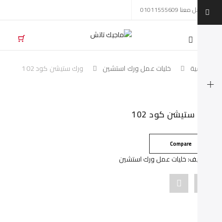
تواصل معنا 01011555609
Mobil
navigatio
لرئيسية
خليات عمل ورك استشين
ورك ستيشن كود 102
Skip to conten
رك ستيشن كود 102
Compare
لتصنيف:
خليات عمل ورك استشين
Pin
Share
"ورك
"ورك
ستيشن
ستيشن