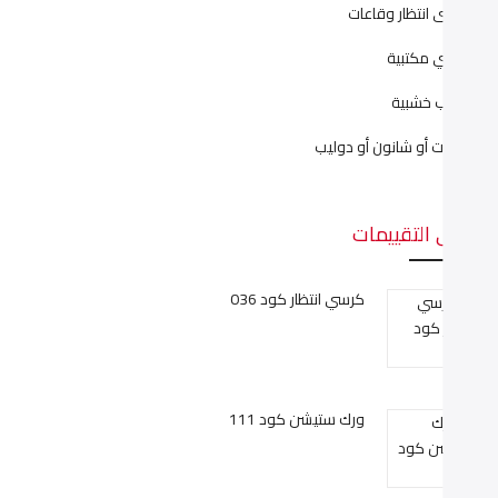
راسى انتظار وقاعات
راسي مكتبية
كاتب خشبية
كتبات أو شانون أو دوليب
على التقييمات
كرسي انتظار كود 036
ورك ستيشن كود 111