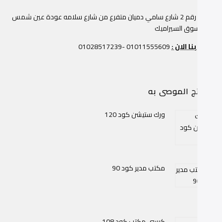
عمارة رقم 2 شارع سامي دميان متفرع من شارع سلامه عودة عين شمس
وار سوق السيراميك
صل بنا الان :
01011555609 -01028517239
منتج الموصى به
ورك ستيشن كود 120
مكتب مدير كود 90
كرسي مكتب كود 108